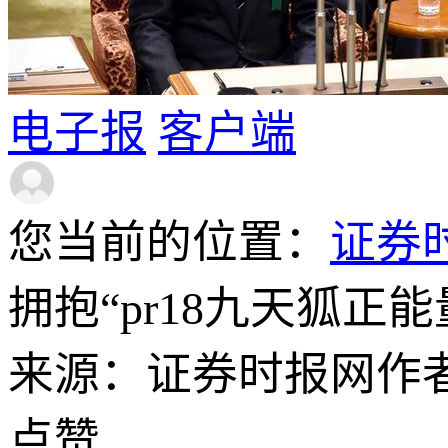
电子报
客户端
您当前的位置：
证券
拥抱“pr18九天狐正
来源：证券时报网
作
点赞