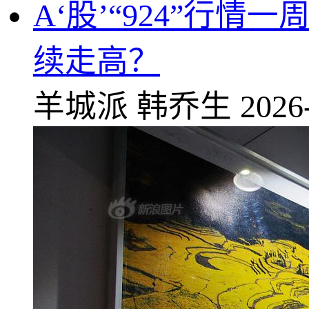
A‘股’“924”行情
续走高？
羊城派
韩乔生
2026