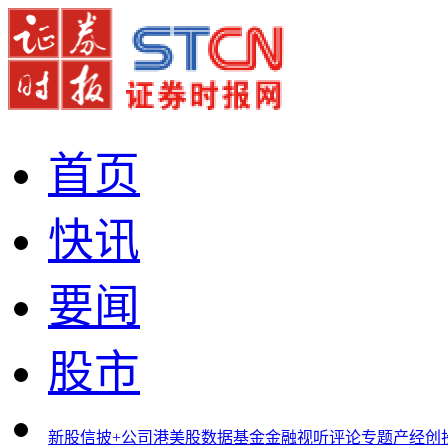
首页
快讯
要闻
股市
新股
信披+
公司
港美股
数据
基金
金融
视听
评论
专题
产经
创