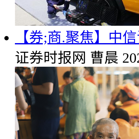
【券;商.聚焦】中
证券时报网
曹晨
20